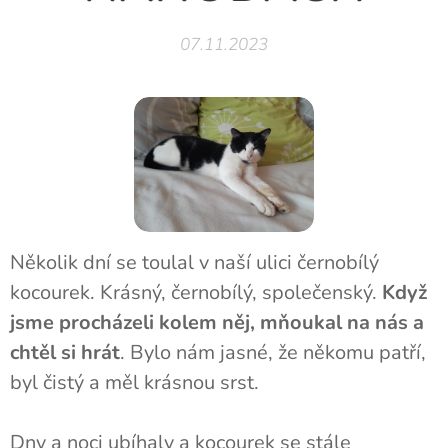
07.11.2023
Několik dní se toulal v naší ulici černobílý
kocourek. Krásný, černobílý, společenský.
Když
jsme procházeli kolem něj, mňoukal na nás a
chtěl si hrát
. Bylo nám jasné, že někomu patří,
byl čistý a měl krásnou srst.
Dny a noci ubíhaly a kocourek se stále