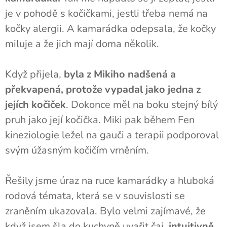
je v pohodě s kočičkami, jestli třeba nemá na
kočky alergii. A kamarádka odepsala, že kočky
miluje a že jich mají doma několik.
Když přijela,
byla z Mikiho nadšená a
překvapená, protože vypadal jako jedna z
jejích kočiček
. Dokonce měl na boku stejný bílý
pruh jako její kočička. Miki pak během Fen
kineziologie ležel na gauči a terapii podporoval
svým úžasným kočičím vrněním.
Řešily jsme úraz na ruce kamarádky a hluboká
rodová témata, která se v souvislosti se
zraněním ukazovala. Bylo velmi zajímavé, že
když jsem šla do kuchyně uvařit čaj,
intuitivně