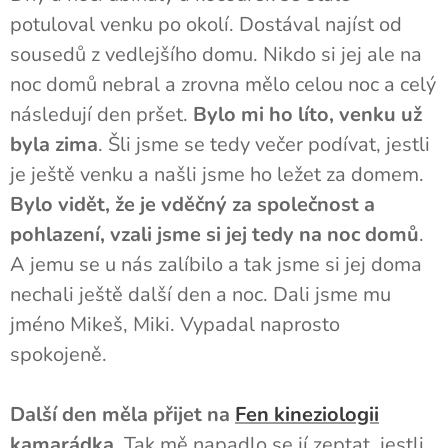
potuloval venku po okolí. Dostával najíst od
sousedů z vedlejšího domu. Nikdo si jej ale na
noc domů nebral a zrovna mělo celou noc a celý
následují den pršet.
Bylo mi ho líto, venku už
byla zima
. Šli jsme se tedy večer podívat, jestli
je ještě venku a našli jsme ho ležet za domem.
Bylo vidět, že je vděčný za společnost a
pohlazení, vzali jsme si jej tedy na noc domů
.
A jemu se u nás zalíbilo a tak jsme si jej doma
nechali ještě další den a noc. Dali jsme mu
jméno Mikeš, Miki. Vypadal naprosto
spokojeně.
Další den měla přijet na
Fen kineziologii
kamarádka.
Tak mě napadlo se jí zeptat, jestli