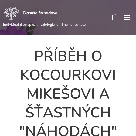
Danuše Strnadová
Individuální terapie, kineziologie, on-line konzultace
PŘÍBĚH O
KOCOURKOVI
MIKEŠOVI A
ŠŤASTNÝCH
"NÁHODÁCH"