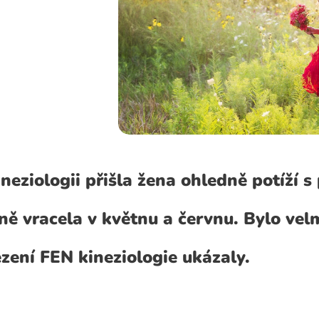
neziologii přišla žena ohledně potíží s p
ě vracela v květnu a červnu. Bylo velm
zení FEN kineziologie ukázaly.