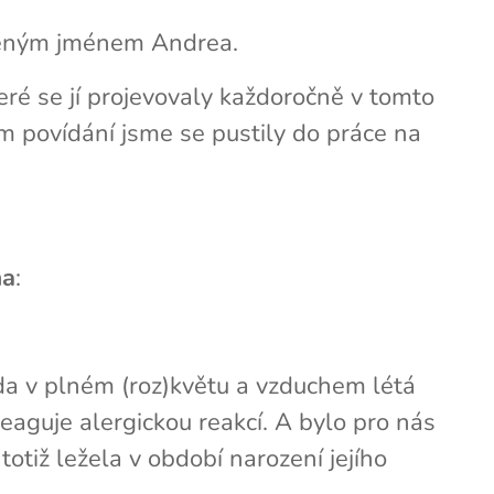
něným jménem Andrea.
teré se jí projevovaly každoročně v tomto
 povídání jsme se pustily do práce na
ma
:
oda v plném (roz)květu a vzduchem létá
eaguje alergickou reakcí. A bylo pro nás
e totiž ležela v období narození jejího