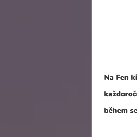
Na Fen ki
každoročn
během se