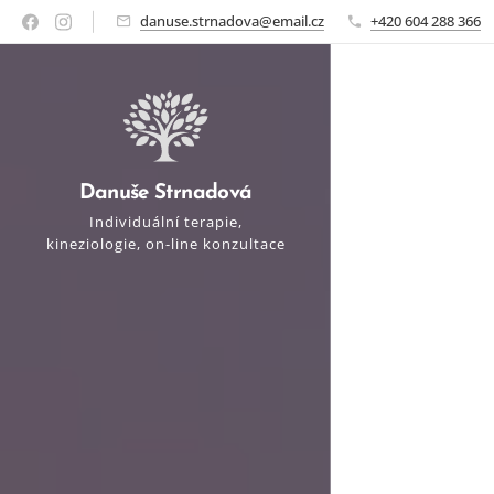
danuse.strnadova@email.cz
+420 604 288 366
Danuše Strnadová
Individuální terapie,
kineziologie, on-line konzultace