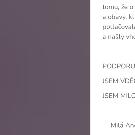
tomu, že o
a obavy, k
potlačoval
a našly vh
PODPORUJ
JSEM VDĚ
JSEM MIL
🌸Milá An