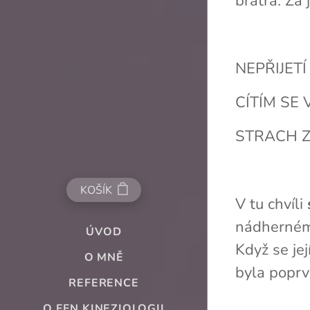
bratra. Za 
NEPŘIJET
CÍTÍM SE
STRACH ZE
KOŠÍK
V tu chvíli
nádherném 
ÚVOD
Když se je
O MNĚ
byla poprv
REFERENCE
O FEN KINEZIOLOGII