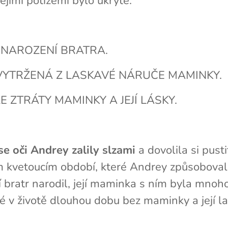
jejími potížemi bylo ukryté:
Í NAROZENÍ BRATRA.
 VYTRŽENÁ Z LASKAVÉ NÁRUČE MAMINKY.
 ZTRÁTY MAMINKY A JEJÍ LÁSKY.
se oči Andrey zalily slzami
a dovolila si pusti
kvetoucím období, které Andrey způsobovalo t
jí bratr narodil, její maminka s ním byla mno
é v životě dlouhou dobu bez maminky a její l