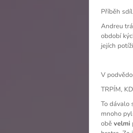
Příběh sd
Andreu trá
období kýc
jejích pot
V podvědo
TRPÍM, K
To dávalo 
mnoho pylu
obě
velmi 