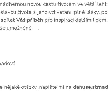
ádhernou novou cestu životem ve větší lehkost
slavou života a jeho vzkvétání, plné lásky, 
sdílet Váš příběh
pro inspiraci dalším lidem
 vše umožněné🙏.
️
nadová
 nějaké otázky, napište mi na
danuse.strna