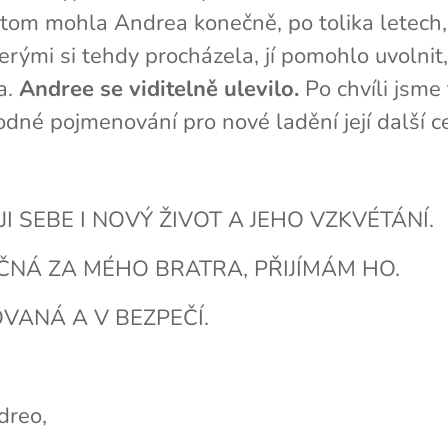
 tom mohla Andrea konečně, po tolika letech,
terými si tehdy procházela, jí pomohlo uvolni
a.
Andree se viditelně ulevilo.
Po chvíli jsme
odné pojmenování pro nové ladění její další c
I SEBE I NOVÝ ŽIVOT A JEHO VZKVÉTÁNÍ.
ČNÁ ZA MÉHO BRATRA, PŘIJÍMÁM HO.
OVANÁ A V BEZPEČÍ.
dreo,