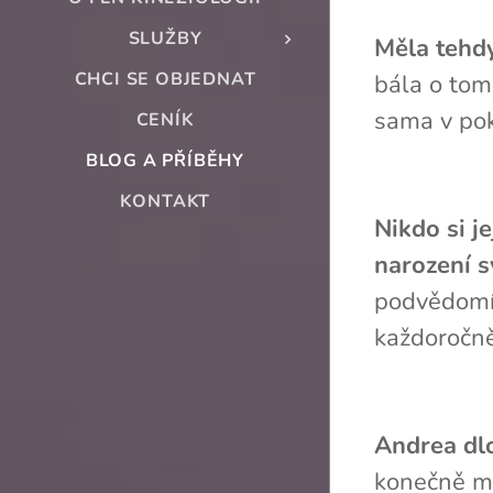
SLUŽBY
Měla tehdy
CHCI SE OBJEDNAT
bála o tom
sama v pok
CENÍK
BLOG A PŘÍBĚHY
KONTAKT
Nikdo si je
narození s
podvědomí u
každoročně
Andrea dlo
konečně mo