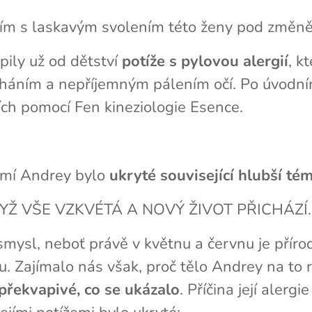
ílím s laskavým svolením této ženy pod změ
pily už od dětství
potíže s pylovou alergií
, k
háním a nepříjemným pálením očí. Po úvodním
ížích pomocí Fen kineziologie Esence.
mí Andrey bylo
ukryté související hlubší té
DYŽ VŠE VZKVÉTÁ A NOVÝ ŽIVOT PŘICHÁZÍ.
smysl, neboť právě v květnu a červnu je přír
. Zajímalo nás však, proč tělo Andrey na to r
překvapivé, co se ukázalo
. Příčina její alergi