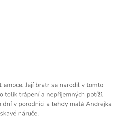
t emoce. Její bratr se narodil v tomto
olik trápení a nepříjemných potíží.
ho dní v porodnici a tehdy malá Andrejka
askavé náruče.