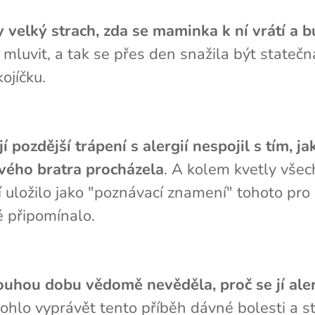
 velký strach, zda se maminka k ní vrátí a bu
 mluvit, a tak se přes den snažila být stateč
ojíčku.
jí pozdější trápení s alergií nespojil s tím, 
vého bratra procházela
. A kolem kvetly všech
ložilo jako "poznávací znamení" tohoto pro ni
 připomínalo.
uhou dobu vědomě nevěděla, proč se jí alergi
hlo vyprávět tento příběh dávné bolesti a str