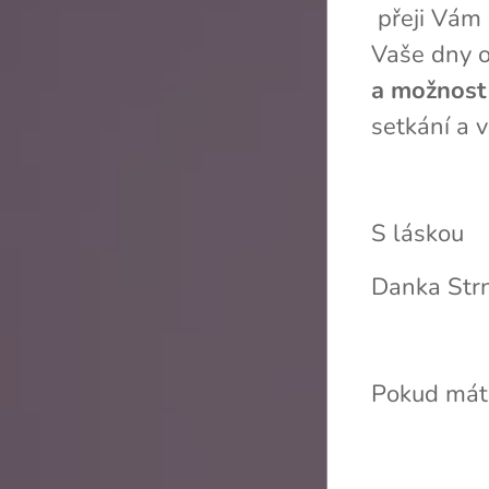
přeji Vám n
Vaše dny o
a možnost 
setkání a
S láskou❤
Danka Str
Pokud máte